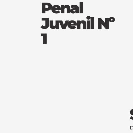
Penal
Juvenil Nº
1
D