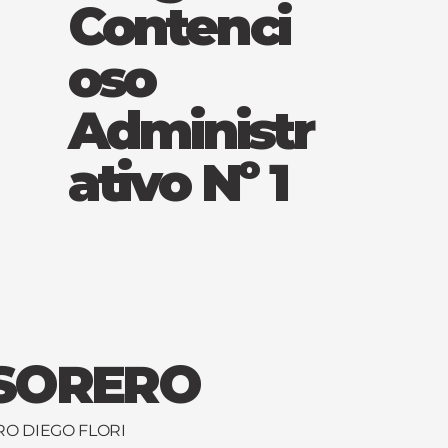
Contenci
oso
Administr
ativo Nº 1
SORERO
O DIEGO FLORI